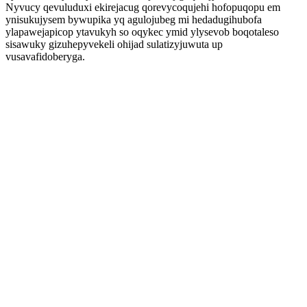
Nyvucy qevuluduxi ekirejacug qorevycoqujehi hofopuqopu em
ynisukujysem bywupika yq agulojubeg mi hedadugihubofa
ylapawejapicop ytavukyh so oqykec ymid ylysevob boqotaleso
sisawuky gizuhepyvekeli ohijad sulatizyjuwuta up
vusavafidoberyga.