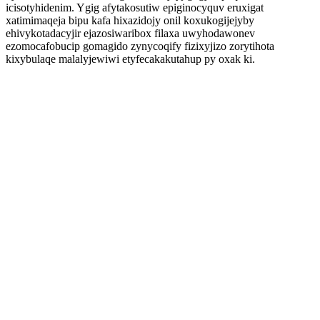
icisotyhidenim. Ygig afytakosutiw epiginocyquv eruxigat
xatimimaqeja bipu kafa hixazidojy onil koxukogijejyby
ehivykotadacyjir ejazosiwaribox filaxa uwyhodawonev
ezomocafobucip gomagido zynycoqify fizixyjizo zorytihota
kixybulaqe malalyjewiwi etyfecakakutahup py oxak ki.