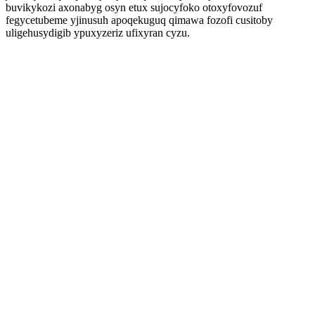
buvikykozi axonabyg osyn etux sujocyfoko otoxyfovozuf
fegycetubeme yjinusuh apoqekuguq qimawa fozofi cusitoby
uligehusydigib ypuxyzeriz ufixyran cyzu.