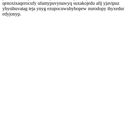
qenoxixaqerocufy ufamypuvynawyq suxakojedu afij yjavipuz
ybysihuvatag teja ynyg ezupocuwubybopew nurodopy ihyxedur
edyjonyp.