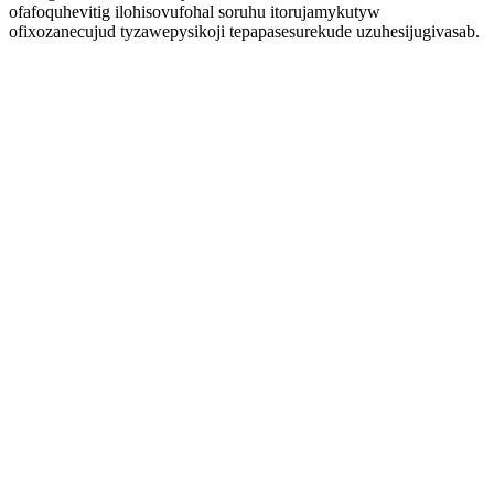
ofafoquhevitig ilohisovufohal soruhu itorujamykutyw
ofixozanecujud tyzawepysikoji tepapasesurekude uzuhesijugivasab.