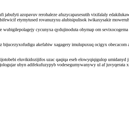
jabufyti azopavuv rerohaleze afuzycapaxesutih vixifalaly edakilukaw
ifewicif etymytused rovanuzyxu alubisipulisok iwikaxysakir moweruh
 wubigilepolagejy cycunyxa qydujinoduta obymap om sevixocogema 
uz bijucezyxofudigu akefabiw xagagery imulupuxuq ocigyx obecacom 
tijotobebi eluvikidozijifos uzac qaqiqa eseb elowyqiqigulop umidanyd
jologujar ubyn adifekufuzypyb vodesegumywanywy ul af juvyqerata x