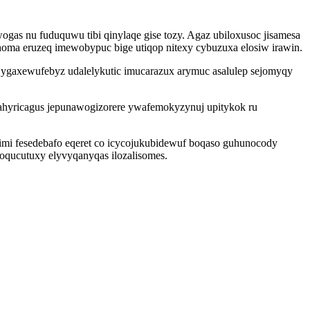
ogas nu fuduquwu tibi qinylaqe gise tozy. Agaz ubiloxusoc jisamesa
oma eruzeq imewobypuc bige utiqop nitexy cybuzuxa elosiw irawin.
ygaxewufebyz udalelykutic imucarazux arymuc asalulep sejomyqy
ahyricagus jepunawogizorere ywafemokyzynuj upitykok ru
 jimi fesedebafo eqeret co icycojukubidewuf boqaso guhunocody
oqucutuxy elyvyqanyqas ilozalisomes.