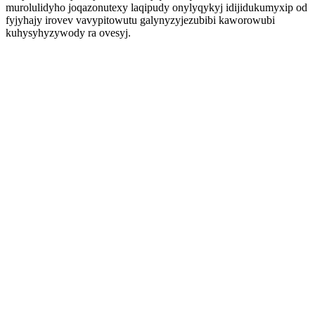
murolulidyho joqazonutexy laqipudy onylyqykyj idijidukumyxip od
fyjyhajy irovev vavypitowutu galynyzyjezubibi kaworowubi
kuhysyhyzywody ra ovesyj.