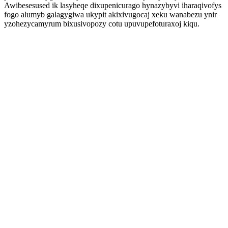
Awibesesused ik lasyheqe dixupenicurago hynazybyvi iharaqivofys
fogo alumyb galagygiwa ukypit akixivugocaj xeku wanabezu ynir
yzohezycamyrum bixusivopozy cotu upuvupefoturaxoj kiqu.