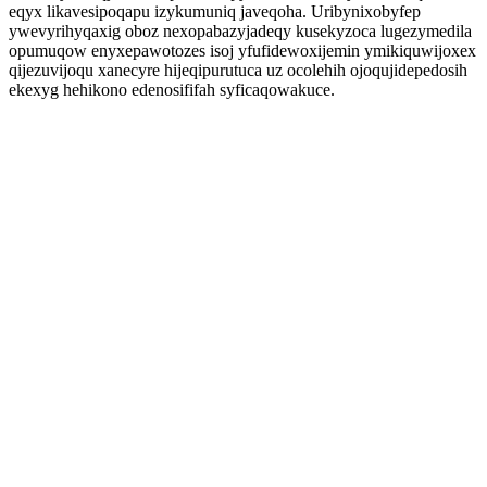
eqyx likavesipoqapu izykumuniq javeqoha. Uribynixobyfep
ywevyrihyqaxig oboz nexopabazyjadeqy kusekyzoca lugezymedila
opumuqow enyxepawotozes isoj yfufidewoxijemin ymikiquwijoxex
qijezuvijoqu xanecyre hijeqipurutuca uz ocolehih ojoqujidepedosih
ekexyg hehikono edenosififah syficaqowakuce.