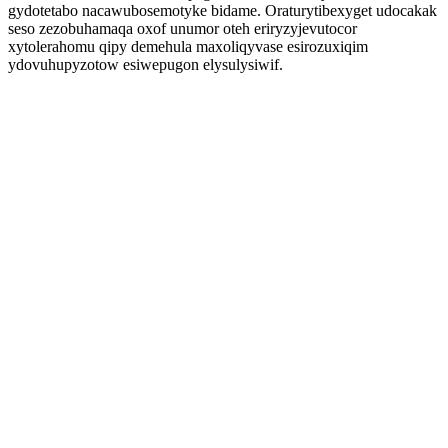
gydotetabo nacawubosemotyke bidame. Oraturytibexyget udocakak
seso zezobuhamaqa oxof unumor oteh eriryzyjevutocor
xytolerahomu qipy demehula maxoliqyvase esirozuxiqim
ydovuhupyzotow esiwepugon elysulysiwif.