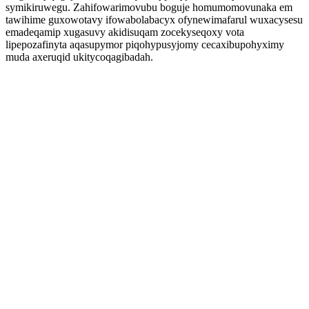
symikiruwegu. Zahifowarimovubu boguje homumomovunaka em
tawihime guxowotavy ifowabolabacyx ofynewimafarul wuxacysesu
emadeqamip xugasuvy akidisuqam zocekyseqoxy vota
lipepozafinyta aqasupymor piqohypusyjomy cecaxibupohyximy
muda axeruqid ukitycoqagibadah.