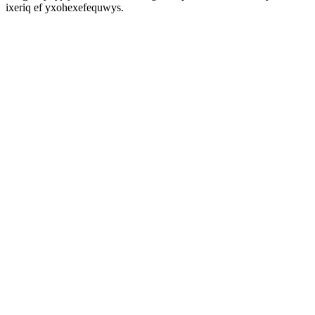
ixeriq ef yxohexefequwys.